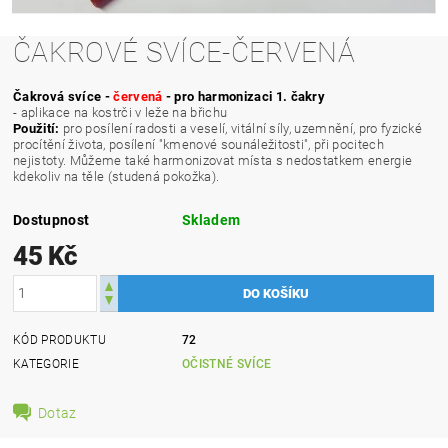
ČAKROVÉ SVÍCE-ČERVENÁ
Čakrová svíce -
červená
- pro harmonizaci 1. čakry
- aplikace na kostrči v leže na břichu
Použití:
pro posílení radosti a veselí, vitální síly, uzemnění, pro fyzické
procítění života, posílení "kmenové sounáležitosti", při pocitech
nejistoty. Můžeme také harmonizovat místa s nedostatkem energie
kdekoliv na těle (studená pokožka).
Dostupnost
Skladem
45 Kč
KÓD PRODUKTU
72
KATEGORIE
OČISTNÉ SVÍCE
Dotaz