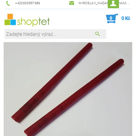
+420603897686
MIROSLAV_HADAS@SEZNAM.CZ
0
0 Kč