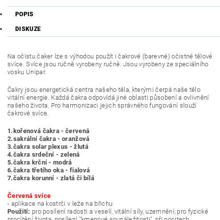
POPIS
DISKUZE
Na očistu čaker lze s výhodou použít i čakrové (barevné) očistné tělové
svíce. Svíce jsou ručně vyrobeny ručně. Jsou vyrobeny ze speciálního
vosku Unipar.
Čakry jsou energetická centra našeho těla, kterými čerpá naše tělo
vitální energie. Každá čakra odpovídá jiné oblasti působení a ovlivnění
našeho života. Pro harmonizaci jejich správného fungování slouží
čakrové svíce.
1.kořenová čakra - červená
2.sakrální čakra - oranžová
3.čakra solar plexus - žlutá
4.čakra srdeční - zelená
5.čakra krční - modrá
6.čakra třetího oka - fialová
7.čakra korunní - zlatá či bílá
Červená svíce
- aplikace na kostrči v leže na břichu
Použití:
pro posílení radosti a veselí, vitální síly, uzemnění, pro fyzické
procítění života, posílení "kmenové sounáležitosti", při pocitech